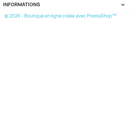
INFORMATIONS
keyboard_arrow_down
© 2026 - Boutique en ligne créée avec PrestaShop™