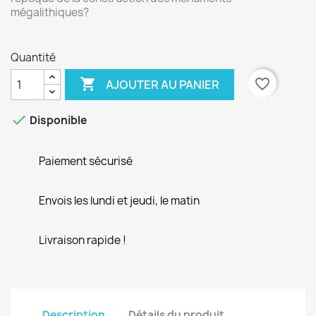
mégalithiques?
Quantité

favorite_border
AJOUTER AU PANIER

Disponible
Paiement sécurisé
Envois les lundi et jeudi, le matin
Livraison rapide !
Description
Détails du produit