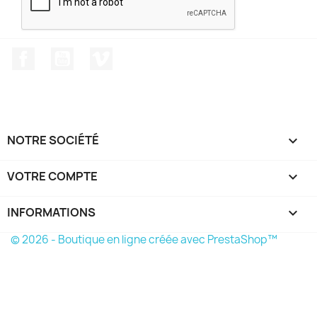
Facebook
YouTube
Vimeo
NOTRE SOCIÉTÉ

VOTRE COMPTE

INFORMATIONS
keyboard_arrow_down
© 2026 - Boutique en ligne créée avec PrestaShop™