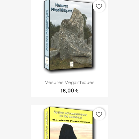
favorite_border
Mesures Mégalithiques
18,00 €
favorite_border