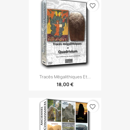
favorite_border
Tracés Mégalithiques Et...
18,00 €
favorite_border