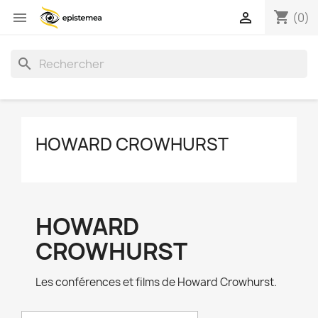
shopping_cart


(0)
search
HOWARD CROWHURST
HOWARD
CROWHURST
Les conférences et films de Howard Crowhurst.