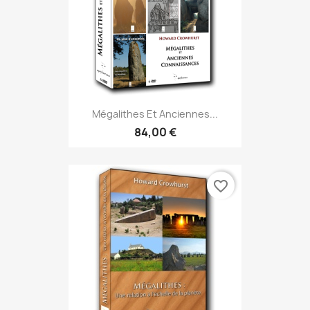
Mégalithes Et Anciennes...
84,00 €
favorite_border